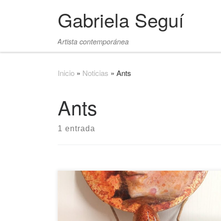
Gabriela Seguí
Saltar al contenido
Artista contemporánea
Inicio
»
Noticias
»
Ants
Ants
1 entrada
Haz clic en las imágenes para ampliarlas.
También os dejo un enlace a una publicación en
este diario: