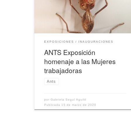
https://www.ultimahora.es/noticias/cultura/2020/0
3/09/1147331/treballadores-ants-homenaje-
artistico-mujeres-currantas-han-pasado-
desapercibidas.html
EXPOSICIONES
INAUGURACIONES
ANTS Exposición
homenaje a las Mujeres
trabajadoras
Ants
por
Gabriela Seguí Aguiló
Publicada
15 de marzo de 2020