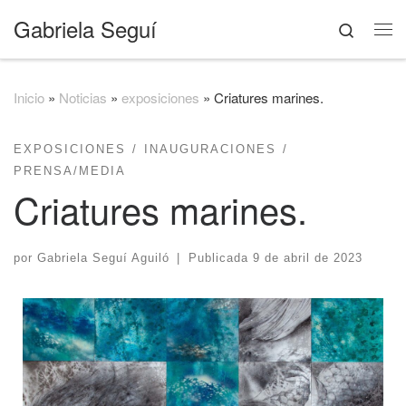
Gabriela Seguí
Saltar al contenido
Search
Me
Inicio
»
Noticias
»
exposiciones
»
Criatures marines.
EXPOSICIONES
INAUGURACIONES
PRENSA/MEDIA
Criatures marines.
por
Gabriela Seguí Aguiló
|
Publicada
9 de abril de 2023