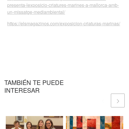
presenta-lexposicio-criatures-marines-a-mallorca-amb-
un-missatge-mediambiental/
https://elsmagazinos.com/exposicion-criaturas-marinas/
TAMBIÉN TE PUEDE
INTERESAR